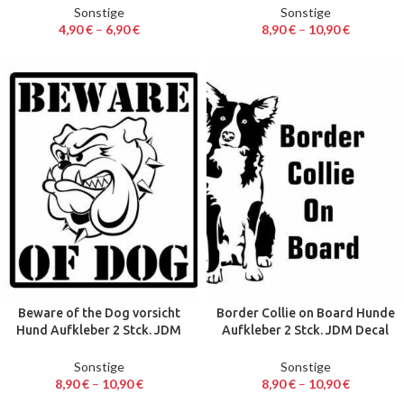
Sonstige
Sonstige
4,90
€
–
6,90
€
8,90
€
–
10,90
€
Beware of the Dog vorsicht
Border Collie on Board Hunde
Hund Aufkleber 2 Stck. JDM
Aufkleber 2 Stck. JDM Decal
Decal Auto Sticker 13 cm
Auto Sticker 15 x 17cm
Sonstige
Sonstige
8,90
€
–
10,90
€
8,90
€
–
10,90
€