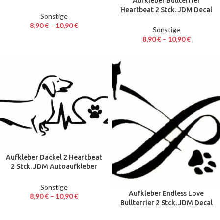
Aufkleber Bullterrier
18 x 7,3 cm
Heartbeat 2 Stck. JDM Decal
Sonstige
Auto Sticker 18 x 7,9 cm
8,90
€
–
10,90
€
Sonstige
8,90
€
–
10,90
€
Aufkleber Dackel 2 Heartbeat
2 Stck. JDM Autoaufkleber
Sticker Decal 18 x 5 cm
Sonstige
Aufkleber Endless Love
8,90
€
–
10,90
€
Bullterrier 2 Stck. JDM Decal
Auto Sticker 13,3 cm