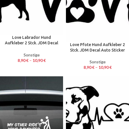
Love Labrador Hund
Aufkleber 2 Stck. JDM Decal
Love Pfote Hund Aufkleber 2
Auto Sticker 15 x 4,5 cm
Stck. JDM Decal Auto Sticker
Sonstige
12,5 x 4,5 cm
8,90
€
–
10,90
€
Sonstige
8,90
€
–
10,90
€