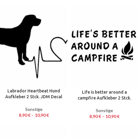
Labrador Heartbeat Hund
Life is better around a
Aufkleber 2 Stck. JDM Decal
campfire Aufkleber 2 Stck.
Auto Sticker 17,8 x 8 cm
JDM Decal Auto Sticker 13 cm
Sonstige
Sonstige
8,90
€
–
10,90
€
8,90
€
–
10,90
€