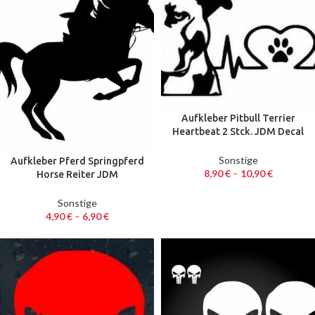
Aufkleber Pitbull Terrier
Heartbeat 2 Stck. JDM Decal
Auto Sticker 20 x 6,7 cm
Sonstige
Aufkleber Pferd Springpferd
8,90
€
–
10,90
€
Horse Reiter JDM
Autoaufkleber Sticker Decal
14 cm
Sonstige
4,90
€
–
6,90
€