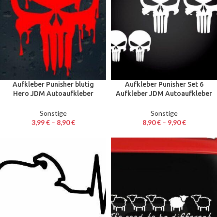
Aufkleber Punisher blutig
Aufkleber Punisher Set 6
Hero JDM Autoaufkleber
Aufkleber JDM Autoaufkleber
Sticker Decal 10 & 18 cm
Sticker Decal diverse Gröse
Sonstige
Sonstige
3,99
€
–
8,90
€
8,90
€
–
9,90
€