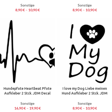
Sonstige
Sonstige
8,90
€
–
10,90
€
8,90
€
–
10,90
€
Hundepfote Heartbeat Pfote
I love my Dog Liebe meinen
Aufkleber 2 Stck. JDM Decal
Hund Aufkleber 2 Stck. JDM
Auto Sticker 30 cm breit
Decal Auto Sticker 15 cm
Sonstige
Sonstige
16,90
€
–
19,90
€
8,90
€
–
10,90
€