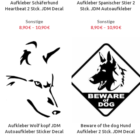
Aufkleber Schäferhund
Aufkleber Spanischer Stier 2
Heartbeat 2 Stck. JDM Decal
Stck. JDM Autoaufkleber
Auto Sticker 18 x 9,5 cm
Sticker Decal 15,4 x 18 cm
Sonstige
Sonstige
8,90
€
–
10,90
€
8,90
€
–
10,90
€
Aufkleber Wolf kopf JDM
Beware of the dog Hund
Autoaufkleber Sticker Decal
Aufkleber 2 Stck. JDM Decal
14 cm
Auto Sticker 12,7 cm