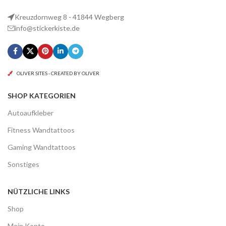
Pitbull Mom Hund Hunde DOG
Pitbull on Board Hund
Aufkleber 2 Stck. JDM Decal
Aufkleber 2 Stck. JDM Decal
Auto Sticker 18 cm
Auto Sticker 16 x 13,9 cm
Sonstige
Sonstige
8,90
€
–
10,90
€
8,90
€
–
10,90
€
Pitbull Wicked Comic Hund
Satan inside Teufel Aufkleber