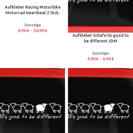
Aufkleber Racing Motorbike
Motorrad Heartbeat 2 Stck.
JDM Sticker 17 x 3,2 cm
Sonstige
8,90
€
–
10,90
€
Aufkleber Schafe its good to
be different JDM
Autoaufkleber Sticker Decal
20 cm
Sonstige
4,90
€
–
6,90
€