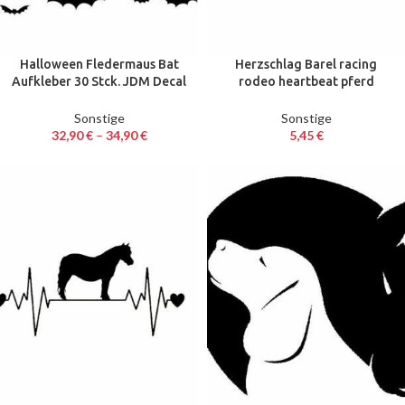
Halloween Fledermaus Bat
Herzschlag Barel racing
Aufkleber 30 Stck. JDM Decal
rodeo heartbeat pferd
Auto Sticker 2 – 3 – 4 cm
Aufkleber Decal Auto Sticker
20 cm
Sonstige
Sonstige
32,90
€
–
34,90
€
5,45
€