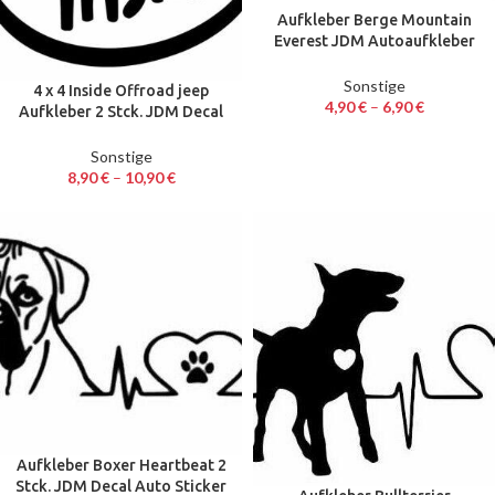
Aufkleber Berge Mountain
Everest JDM Autoaufkleber
Sticker Decal 17 x 5 cm
Sonstige
4 x 4 Inside Offroad jeep
4,90
€
–
6,90
€
Aufkleber 2 Stck. JDM Decal
Auto Sticker 13 x 12 cm
Sonstige
8,90
€
–
10,90
€
Aufkleber Boxer Heartbeat 2
Stck. JDM Decal Auto Sticker