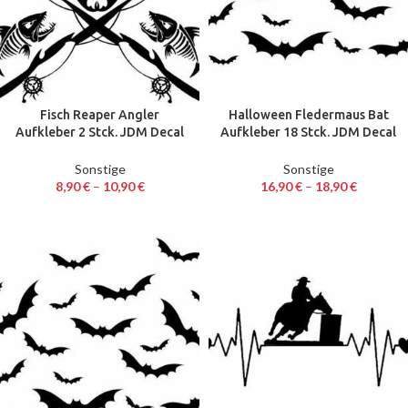
Fisch Reaper Angler
Halloween Fledermaus Bat
Aufkleber 2 Stck. JDM Decal
Aufkleber 18 Stck. JDM Decal
Auto Sticker 14,8 x 15,1 cm
Auto Sticker 5 – 16 cm
Sonstige
Sonstige
8,90
€
–
10,90
€
16,90
€
–
18,90
€