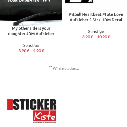
Pitbull Heartbeat Pfote Love
Aufkleber 2 Stck. JDM Decal
Auto Sticker 20 x 7 cm
My other ride is your
Sonstige
daughter JDM Aufkleber
8,90
€
–
10,90
€
Decal Auto Sticker 20 x 7 cm
Sonstige
3,90
€
–
4,90
€