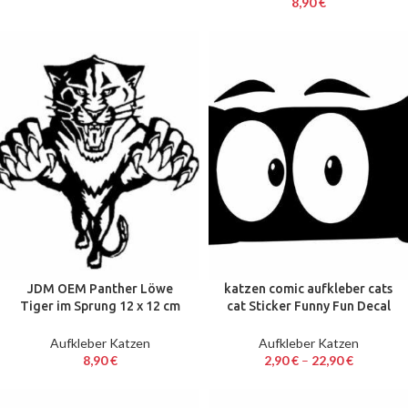
8,90
€
JDM OEM Panther Löwe
katzen comic aufkleber cats
Tiger im Sprung 12 x 12 cm
cat Sticker Funny Fun Decal
Sticker Folie Decal schwarz
Katze 10 – 60 cm Neu
Aufkleber Katzen
Aufkleber Katzen
8,90
€
2,90
€
–
22,90
€