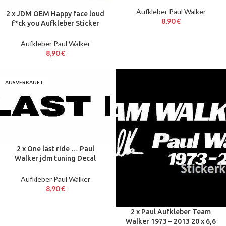
sticker decal 20 cm
Aufkleber Paul Walker
2 x JDM OEM Happy face loud
8,90
€
f*ck you Aufkleber Sticker
Shocker Tuning Decal wei
Aufkleber Paul Walker
8,90
€
AUSVERKAUFT
2 x One last ride … Paul
Walker jdm tuning Decal
Sticker Decal 20 cm Aufkleber
Aufkleber Paul Walker
8,90
€
2 x Paul Aufkleber Team
Walker 1973 – 2013 20 x 6,6