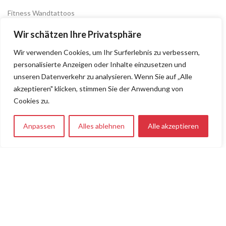
Fitness Wandtattoos
Gaming Wandtattoos
Wir schätzen Ihre Privatsphäre
Sonstiges
Wir verwenden Cookies, um Ihr Surferlebnis zu verbessern,
personalisierte Anzeigen oder Inhalte einzusetzen und
NÜTZLICHE LINKS
unseren Datenverkehr zu analysieren. Wenn Sie auf „Alle
akzeptieren" klicken, stimmen Sie der Anwendung von
Shop
Cookies zu.
Mein Konto
Anpassen
Alles ablehnen
Alle akzeptieren
Kontakt
0
Shop
Wunschliste
Warenkorb
Mein Konto
FAQs
RECHTLICHES
AGB
Impressum
Datenschutz