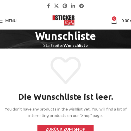
0
MENÜ
0,00
Wunschliste
Startseite
Wunschliste
Die Wunschliste ist leer.
You don't have any products in the wishlist yet.
You will find a lot of
interesting products on our "Shop" page.
ZURÜCK ZUM SHOP