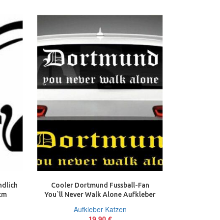
ndlich
Cooler Dortmund Fussball-Fan
Hund Katze
cm
You`ll Never Walk Alone Aufkleber
Decal Sti
Sticker XXL 80 cm
Aufkleber Katzen
Au
19,90
€