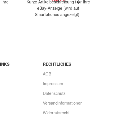
 Ihre
Kurze Artikelbeschreibung f�r Ihre
Kurze Arti
eBay-Anzeige (wird auf
eBay
Smartphones angezeigt)
Smart
bieten
Artikelbeschreibung Hallo, Sie bieten
Artikelbesch
foten
auf 1 coolen Aufkleber Dortmund
auf 2 cool
You
INKS
RECHTLICHES
AGB
Impressum
Datenschutz
Versandinformationen
Widerrufsrecht