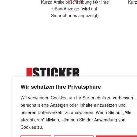
Kurze Artikelbeschreibung f�r Ihre
Kurz
eBay-Anzeige (wird auf
Smartphones angezeigt)
Artikelbeschreibung Hallo, Sie bieten
Artik
auf 1 coolen Aufkleber Katzen face
Größe:
Wir schätzen Ihre Privatsphäre
Wir verwenden Cookies, um Ihr Surferlebnis zu verbessern,
personalisierte Anzeigen oder Inhalte einzusetzen und
Kreuzdornweg 8 - 41844 Wegberg
unseren Datenverkehr zu analysieren. Wenn Sie auf „Alle
info@stickerkiste.de
akzeptieren" klicken, stimmen Sie der Anwendung von
Cookies zu.