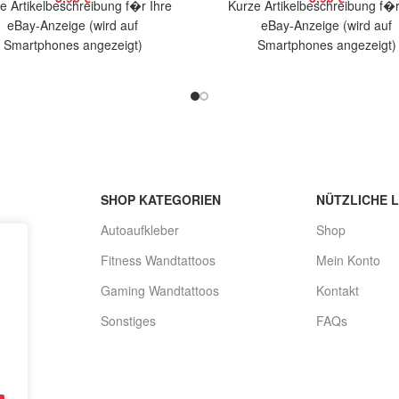
e Artikelbeschreibung f�r Ihre
Kurze Artikelbeschreibung f�r
eBay-Anzeige (wird auf
eBay-Anzeige (wird auf
Smartphones angezeigt)
Smartphones angezeigt)
elbeschreibung Hallo, Sie bieten
Artikelbeschreibung Hallo, Sie 
auf 2 coole Aufkleber Katze
auf 2 coole Aufkleber Katze p
Heartbeat Größe:
unendlich
SHOP KATEGORIEN
NÜTZLICHE L
Autoaufkleber
Shop
Fitness Wandtattoos
Mein Konto
Gaming Wandtattoos
Kontakt
Sonstiges
FAQs