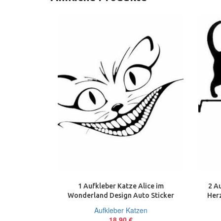
1 Aufkleber Katze Alice im
2 A
Wonderland Design Auto Sticker
Herz
Decal 50 cm Tuning JDM
Aufkleber Katzen
18,90
€