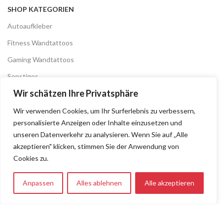
SHOP KATEGORIEN
Autoaufkleber
Fitness Wandtattoos
Gaming Wandtattoos
Sonstiges
Wir schätzen Ihre Privatsphäre
NÜTZLICHE LINKS
Wir verwenden Cookies, um Ihr Surferlebnis zu verbessern,
Shop
personalisierte Anzeigen oder Inhalte einzusetzen und
unseren Datenverkehr zu analysieren. Wenn Sie auf „Alle
Mein Konto
akzeptieren" klicken, stimmen Sie der Anwendung von
Kontakt
Cookies zu.
FAQs
Anpassen
Alles ablehnen
Alle akzeptieren
0
RECHTLICHES
Shop
Filter
Wunschliste
Warenkorb
Mein Konto
AGB