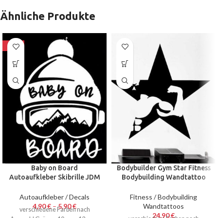
Ähnliche Produkte
-80%
Baby on Board
Bodybuilder Gym Star Fitness
Autoaufkleber Skibrille JDM
Bodybuilding Wandtattoo
Decal Auto Sticker 10 x 13 cm
Wallsticker Walltattoo 58 x
Sticker Snow
61 cm
Autoaufkleber / Decals
Fitness / Bodybuilding
4,90
€
–
5,90
€
Wandtattoos
verschiedene Farben nach
24,90
€