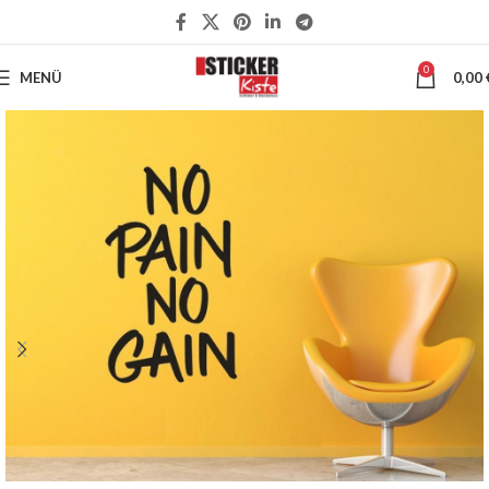
0
MENÜ
0,00