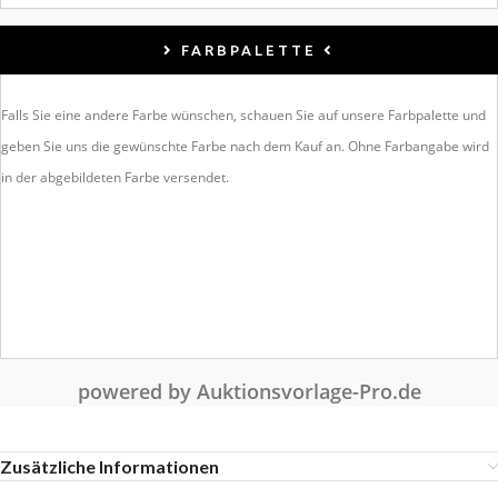
FARBPALETTE
Falls Sie eine andere Farbe wünschen, schauen Sie auf unsere Farbpalette und
geben Sie uns die gewünschte Farbe nach dem Kauf an. Ohne Farbangabe wird
in der abgebildeten Farbe versendet.
powered by Auktionsvorlage-Pro.de
Zusätzliche Informationen