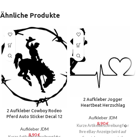
Ähnliche Produkte
2 Aufkleber Jogger
Heartbeat Herzschlag
2 Aufkleber Cowboy Rodeo
Running Sport 17 cm Decal
Pferd Auto Sticker Decal 12
Sticker
Aufkleber JDM
cm Tuning JDM
8,90
€
Kurze Artikelbeschreibung f�r
Aufkleber JDM
Ihre eBay-Anzeige (wird auf
8,90
€
Kurze Artikelbeschreibung f�r