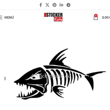
0
MENÜ
0,00