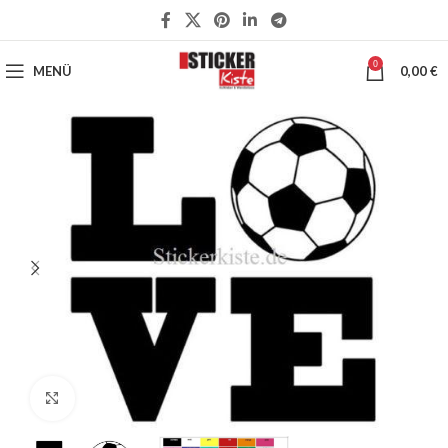
0
MENÜ
0,00
€
Klick zum Vergrößern