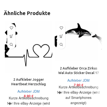
Ähnliche Produkte
2 Aufkleber Orca Zirkus
Wal Auto Sticker Decal 17
cm Tuning JDM
2 Aufkleber Jogger
Aufkleber JDM
Heartbeat Herzschlag
7,90
€
Kurze Artikelbeschreibung
Running Sport 17 cm Decal
Aufkleber JDM
f�r Ihre eBay-Anzeige (wird
Sticker
8,90
€
auf Smartphones
Kurze Artikelbeschreibung
angezeigt)
f�r Ihre eBay-Anzeige (wird