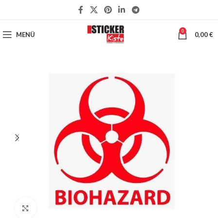
0
MENÜ
0,00
€
Klick zum Vergrößern