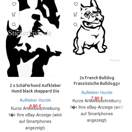
2x French Bulldog
Französische Bulldogge
2 x Schäferhund Aufkleber
Die Cut Fun Decal Sticker
Hund black sheppard Die
Aufkleber Hunde
17cm Hund
Cut Fun Decal Sticker 17
7,90
€
Aufkleber Hunde
Kurze Artikelbeschreibung
cm
8,90
€
f�r Ihre eBay-Anzeige (wird
Kurze Artikelbeschreibung
auf Smartphones
f�r Ihre eBay-Anzeige (wird
angezeigt)
auf Smartphones
Artikelbeschreibung Hallo,
angezeigt)