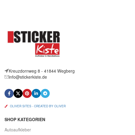
Sie bieten auf 2 coole
Artikelbeschreibung Hallo,
Aufkleber French Bulldog
Sie bieten auf 2 coole
Größe:
Aufkleber Schäferhund Kopf
Größe:
Kreuzdornweg 8 - 41844 Wegberg
info@stickerkiste.de
OLIVER SITES - CREATED BY OLIVER
SHOP KATEGORIEN
Autoaufkleber