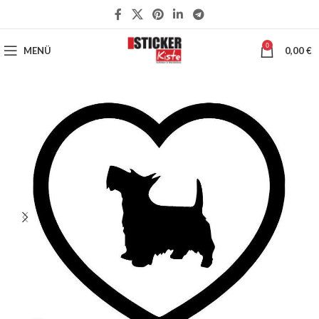
0
MENÜ
0,00
€