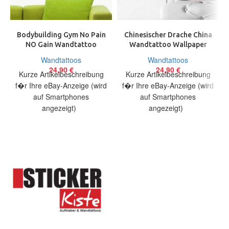
Bodybuilding Gym No Pain
Chinesischer Drache China
NO Gain Wandtattoo
Wandtattoo Wallpaper
Wallpaper Wand Schmuck
Wand Schmuck 60 cm
Wandtattoos
Wandtattoos
58 x 63 cm
Dragon Chinese
24,90
€
24,90
€
Kurze Artikelbeschreibung
Kurze Artikelbeschreibung
f�r Ihre eBay-Anzeige (wird
f�r Ihre eBay-Anzeige (wird
auf Smartphones
auf Smartphones
angezeigt)
angezeigt)
Artikelbeschreibung Hallo,
Artikelbeschreibung Hallo,
Sie bieten auf ein originelles
Sie bieten auf ein originelles
Wandtattoo No Pain
Wandtattoo Chinesischer
Drache