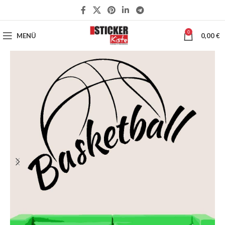
0
MENÜ
0,00
€