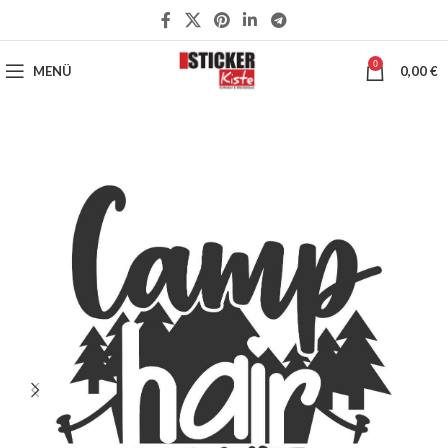
0
MENÜ
0,00
€