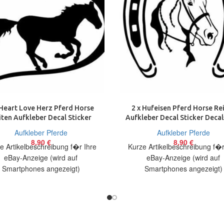
 Heart Love Herz Pferd Horse
2 x Hufeisen Pferd Horse Re
iten Aufkleber Decal Sticker
Aufkleber Decal Sticker Decal
Decals 12 cm
13 cm
Aufkleber Pferde
Aufkleber Pferde
8,90
€
8,90
€
e Artikelbeschreibung f�r Ihre
Kurze Artikelbeschreibung f�r
eBay-Anzeige (wird auf
eBay-Anzeige (wird auf
Smartphones angezeigt)
Smartphones angezeigt)
elbeschreibung Hallo, Sie bieten
Artikelbeschreibung Hallo, Sie 
 2 coole Aufkleber Pferd Heart
auf 2 coole Aufkleber Pferd Hu
Herz
Größe: