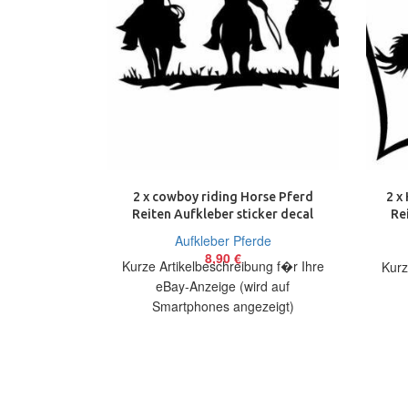
2 x cowboy riding Horse Pferd
2 x
Reiten Aufkleber sticker decal
Re
Aufkleber Pferde
8,90
€
Kurze Artikelbeschreibung f�r Ihre
Kurz
eBay-Anzeige (wird auf
Smartphones angezeigt)
Artikelbeschreibung Hallo, Sie bieten
Artik
auf 2 coole Aufkleber Cowboy Riding
auf
Größe: