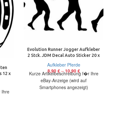
Evolution Runner Jogger Aufkleber
2 Stck. JDM Decal Auto Sticker 20 x
7,1 cm
Aufkleber Pferde
iten
Hardcore
8,90
€
–
10,90
€
Kurze Artikelbeschreibung f�r Ihre
s 12 x
Stck. JDM D
eBay-Anzeige (wird auf
A
Smartphones angezeigt)
8
 Ihre
Kurze Arti
Artikelbeschreibung Hallo, Sie bieten
eBay
auf 2 coole Aufkleber Evolution
Smart
Runner Größe:
bieten
Artikelbesch
feisen
auf 2 co
R