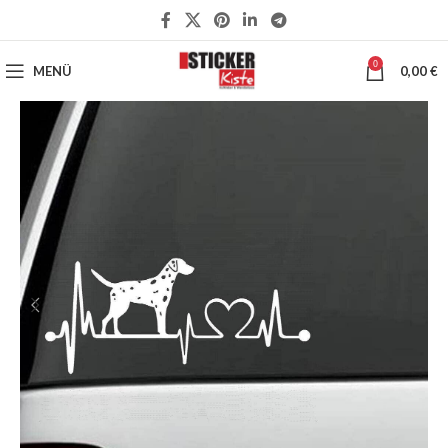
0
MENÜ
0,00
€