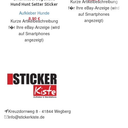
Kurze Artikelbeschreibung
Hund Hunt Setter Sticker
f�r Ihre eBay-Anzeige (wird
Decal jdm tuning 12 Cm
Aufkleber Hunde
auf Smartphones
black
8,90
€
angezeigt)
Kurze Artikelbeschreibung
Artikelbeschreibung Hallo,
f�r Ihre eBay-Anzeige (wird
Sie bieten auf 2 coole
auf Smartphones
Aufkleber Schnautzer
angezeigt)
Heartbeat Größe:
Artikelbeschreibung Hallo,
Sie bieten auf 2 coole
Aufkleber Jagdhund Setter
Größe:
Kreuzdornweg 8 - 41844 Wegberg
info@stickerkiste.de