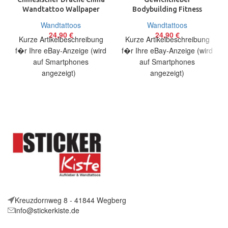
Wandtattoo Wallpaper
Bodybuilding Fitness
Wand Schmuck 60 cm
Wandtattoo Wallpaper
Wandtattoos
Wandtattoos
Dragon Chinese
Wand Schmuck 50 x 70 cm
24,90
€
24,90
€
Kurze Artikelbeschreibung
Kurze Artikelbeschreibung
f�r Ihre eBay-Anzeige (wird
f�r Ihre eBay-Anzeige (wird
auf Smartphones
auf Smartphones
angezeigt)
angezeigt)
Artikelbeschreibung Hallo,
Artikelbeschreibung Hallo,
Sie bieten auf ein originelles
Sie bieten auf ein originelles
Wandtattoo Chinesischer
Wandtattoo Gewichtheber in
Drache
ca.
Kreuzdornweg 8 - 41844 Wegberg
info@stickerkiste.de