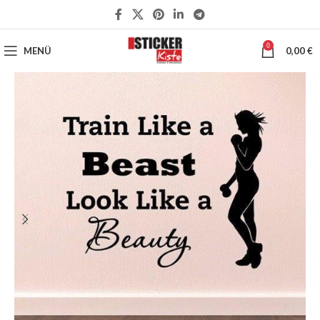
0
MENÜ
0,00
€