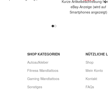
Kurze Artikelbeschreibung f�r
elbeschreibung Hallo, Sie bieten
eBay-Anzeige (wird auf
f 2 coole Aufkleber Evolution
Smartphones angezeigt)
Golfer
Artikelbeschreibung Hallo, Sie 
auf 2 coole Aufkleber Evolut
Klettern Größe:
SHOP KATEGORIEN
NÜTZLICHE L
Autoaufkleber
Shop
Fitness Wandtattoos
Mein Konto
Gaming Wandtattoos
Kontakt
Sonstiges
FAQs