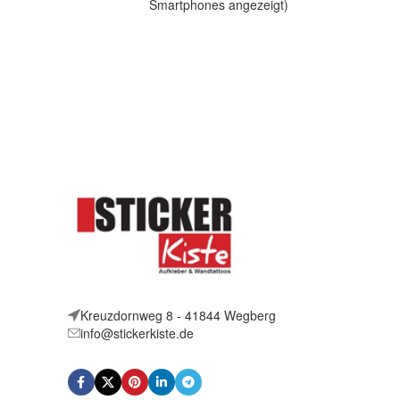
Smartphones angezeigt)
Artik
Artikelbeschreibung Hallo, Sie bieten
au
auf 2 coole Aufkleber I love
Basketball
Kreuzdornweg 8 - 41844 Wegberg
info@stickerkiste.de