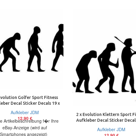
Evolution Golfer Sport Fitness
eber Decal Sticker Decals 19 x
6 cm
Aufkleber JDM
2 x Evolution Klettern Sport F
12,90
€
Aufkleber Decal Sticker Decal
e Artikelbeschreibung f�r Ihre
10 cm
eBay-Anzeige (wird auf
Aufkleber JDM
Smartphones angezeigt)
12,90
€