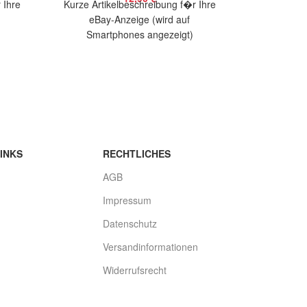
 Ihre
Kurze Artikelbeschreibung f�r Ihre
Kurze Arti
eBay-Anzeige (wird auf
eBay
Smartphones angezeigt)
Smart
bieten
Artikelbeschreibung Hallo, Sie bieten
Artikelbesch
ion
auf 2 coole Aufkleber Sexy Engel
auf 1 co
Größe:
INKS
RECHTLICHES
AGB
Impressum
Datenschutz
Versandinformationen
Widerrufsrecht