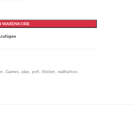
EN WARENKORB
nzufügen
er
,
Games
,
play
,
ps4
,
Sticker
,
walltattoo
,