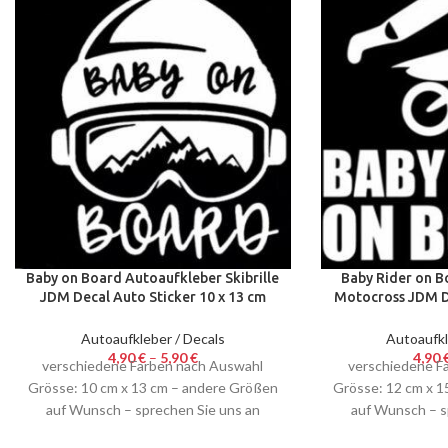
Baby on Board Autoaufkleber Skibrille
Baby Rider on B
JDM Decal Auto Sticker 10 x 13 cm
Motocross JDM De
Sticker Snow
x 15 cm 
Autoaufkleber / Decals
Autoaufkl
4,90
€
–
5,90
€
4,90
verschiedene Farben nach Auswahl
verschiedene F
Grösse: 10 cm x 13 cm – andere Größen
Grösse: 12 cm x 
auf Wunsch – sprechen Sie uns an
auf Wunsch – s