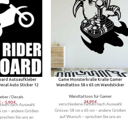
oard Autoaufkleber
Game Monsterkralle Kralle Gamer
cal Auto Sticker 12
Wandtattoo 58 x 65 cm Wandsticker
Sticker Snow
Wandtattoos für Gamer
eber / Decals
24,90
€
€
–
5,90
€
verschiedene Farben nach Auswahl
arben nach Auswahl
Grösse: 58 cm x 65 cm – andere Größen
15 cm – andere Größen
auf Wunsch – sprechen Sie uns an
prechen Sie uns an