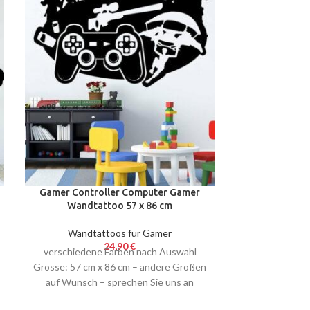
Gamer Controller Computer Gamer
GYM Gewic
Wandtattoo 57 x 86 cm
Bodybuildin
Wallsticker
Wandtattoos für Gamer
Fitness / Bo
24,90
€
verschiedene Farben nach Auswahl
verschiedene 
Grösse: 57 cm x 86 cm – andere Größen
wählen nur di
auf Wunsch – sprechen Sie uns an
Linien und Hante