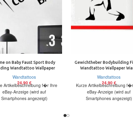
e on Baby Faust Sport Body
Gewichtheber Bodybuilding Fi
lding Wandtattoo Wallpaper
Wandtattoo Wallpaper Wa
Wand Schmuck 70 cm
Schmuck 50 x 70 cm
Wandtattoos
Wandtattoos
24,90
€
24,90
€
e Artikelbeschreibung f�r Ihre
Kurze Artikelbeschreibung f�r
eBay-Anzeige (wird auf
eBay-Anzeige (wird auf
Smartphones angezeigt)
Smartphones angezeigt)
elbeschreibung Hallo, Sie bieten
Artikelbeschreibung Hallo, Sie 
in originelles Wandtattoo Come
auf ein originelles Wandtatt
on Baby
Gewichtheber in ca.