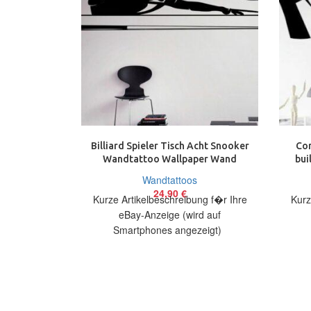
Billiard Spieler Tisch Acht Snooker
Com
Wandtattoo Wallpaper Wand
bui
Schmuck 38×100 cm
Wandtattoos
24,90
€
Kurze Artikelbeschreibung f�r Ihre
Kurz
eBay-Anzeige (wird auf
Smartphones angezeigt)
Artikelbeschreibung Hallo, Sie bieten
Artik
auf ein originelles Wandtattoo
auf e
Billardspieler in