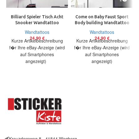
Billiard Spieler Tisch Acht
Come on Baby Faust Sport
Snooker Wandtattoo
Body building Wandtattoo
Wallpaper Wand Schmuck
Wallpaper Wand Schmuck
Wandtattoos
Wandtattoos
38×100 cm
70 cm
24,90
€
24,90
€
Kurze Artikelbeschreibung
Kurze Artikelbeschreibung
f�r Ihre eBay-Anzeige (wird
f�r Ihre eBay-Anzeige (wird
auf Smartphones
auf Smartphones
angezeigt)
angezeigt)
Artikelbeschreibung Hallo,
Artikelbeschreibung Hallo,
Sie bieten auf ein originelles
Sie bieten auf ein originelles
Wandtattoo Billardspieler in
Wandtattoo Come on Baby
Kreuzdornweg 8 - 41844 Wegberg