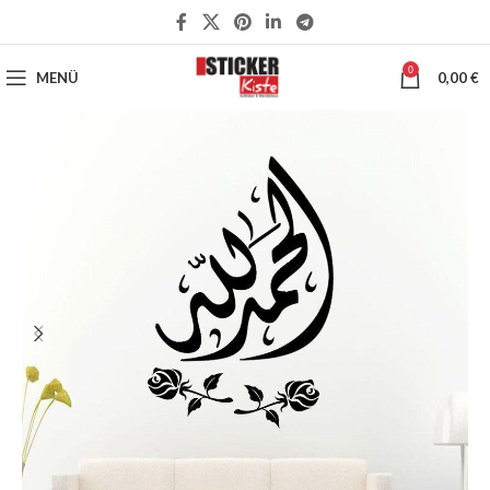
0
MENÜ
0,00
€