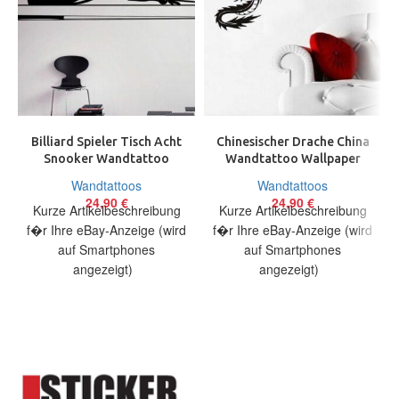
Billiard Spieler Tisch Acht
Chinesischer Drache China
Snooker Wandtattoo
Wandtattoo Wallpaper
Wallpaper Wand Schmuck
Wand Schmuck 60 cm
Wandtattoos
Wandtattoos
38×100 cm
Dragon Chinese
24,90
€
24,90
€
Kurze Artikelbeschreibung
Kurze Artikelbeschreibung
f�r Ihre eBay-Anzeige (wird
f�r Ihre eBay-Anzeige (wird
auf Smartphones
auf Smartphones
angezeigt)
angezeigt)
Artikelbeschreibung Hallo,
Artikelbeschreibung Hallo,
Sie bieten auf ein originelles
Sie bieten auf ein originelles
Wandtattoo Billardspieler in
Wandtattoo Chinesischer
Drache