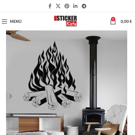
0
MENÜ
0,00
€