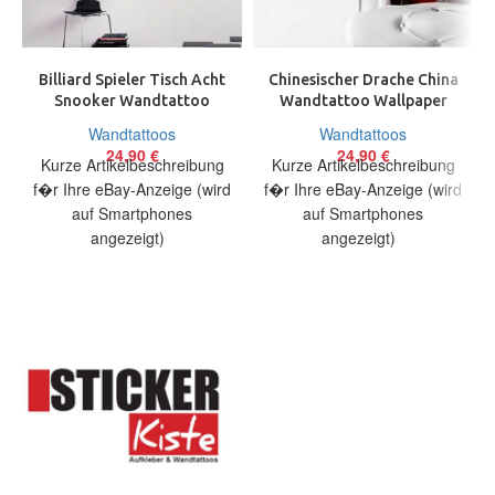
Billiard Spieler Tisch Acht
Chinesischer Drache China
Snooker Wandtattoo
Wandtattoo Wallpaper
Wallpaper Wand Schmuck
Wand Schmuck 60 cm
Wandtattoos
Wandtattoos
38×100 cm
Dragon Chinese
24,90
€
24,90
€
Kurze Artikelbeschreibung
Kurze Artikelbeschreibung
f�r Ihre eBay-Anzeige (wird
f�r Ihre eBay-Anzeige (wird
auf Smartphones
auf Smartphones
angezeigt)
angezeigt)
Artikelbeschreibung Hallo,
Artikelbeschreibung Hallo,
Sie bieten auf ein originelles
Sie bieten auf ein originelles
Wandtattoo Billardspieler in
Wandtattoo Chinesischer
Drache