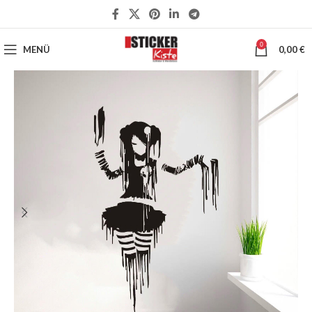
0
MENÜ
0,00
€