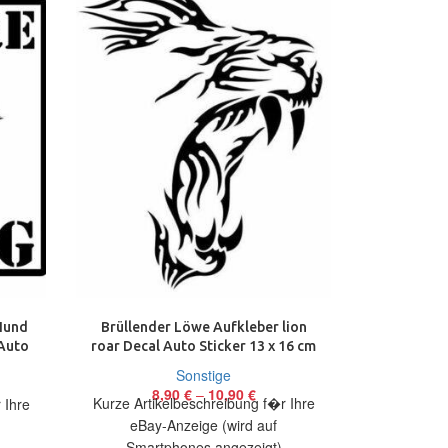
Hund
Brüllender Löwe Aufkleber lion
Hallow
 Auto
roar Decal Auto Sticker 13 x 16 cm
Aufkleber 
St
Sonstige
8,90
€
–
10,90
€
1
Kurze Artikelbeschreibung f�r Ihre
 Ihre
Kurze Arti
eBay-Anzeige (wird auf
eBay
Smartphones angezeigt)
Smart