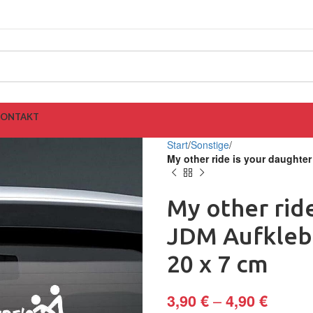
KONTAKT
Start
Sonstige
My other ride is your daughte
My other rid
JDM Aufklebe
20 x 7 cm
–
3,90
€
4,90
€