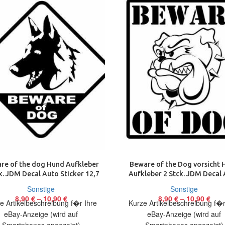
re of the dog Hund Aufkleber
Beware of the Dog vorsicht 
k. JDM Decal Auto Sticker 12,7
Aufkleber 2 Stck. JDM Decal
cm
Sticker 13 cm
Sonstige
Sonstige
8,90
€
–
10,90
€
8,90
€
–
10,90
€
e Artikelbeschreibung f�r Ihre
Kurze Artikelbeschreibung f�r
eBay-Anzeige (wird auf
eBay-Anzeige (wird auf
Smartphones angezeigt)
Smartphones angezeigt)