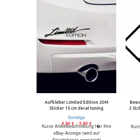
Aufkleber Limited Edition JDM
Bewa
Sticker 15 cm decal tuning
2 Stc
Sonstige
4,90
€
–
5,90
€
Kurze Artikelbeschreibung f�r Ihre
Kurz
eBay-Anzeige (wird auf
Smartphones angezeigt)