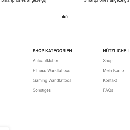
elbeschreibung Hallo, Sie bieten
Artikelbeschreibung Hallo, Sie 
2 coole Aufkleber Beware of the
auf 2 coole Aufkleber Beware o
SHOP KATEGORIEN
NÜTZLICHE L
Autoaufkleber
Shop
Fitness Wandtattoos
Mein Konto
Gaming Wandtattoos
Kontakt
Sonstiges
FAQs