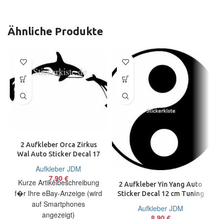
Ähnliche Produkte
2 Aufkleber Orca Zirkus
Wal Auto Sticker Decal 17
cm Tuning JDM
Aufkleber JDM
7,90
€
Kurze Artikelbeschreibung
2 Aufkleber Yin Yang Auto
f�r Ihre eBay-Anzeige (wird
Sticker Decal 12 cm Tuning
JDM Chinese Yoga
auf Smartphones
Aufkleber JDM
angezeigt)
8,90
€