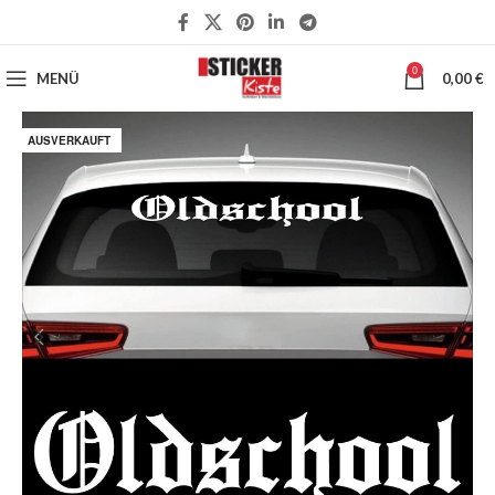
0
MENÜ
0,00
€
AUSVERKAUFT