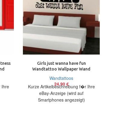
tness
Girls just wanna have fun
Klette
nd
Wandtattoo Wallpaper Wand
Parcours 
Schmuck 59 cm
Wand 
Wandtattoos
24,90
€
 Ihre
Kurze Artikelbeschreibung f�r Ihre
Kurze Arti
eBay-Anzeige (wird auf
eBay
Smartphones angezeigt)
Smart
bieten
Artikelbeschreibung Hallo, Sie bieten
Artikelbesch
oo
auf ein originelles Wandtattoo Girls
auf ein 
just wanna