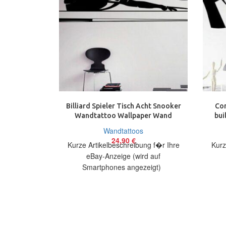
Billiard Spieler Tisch Acht Snooker
Com
Wandtattoo Wallpaper Wand
bui
Schmuck 38×100 cm
Wandtattoos
24,90
€
Kurze Artikelbeschreibung f�r Ihre
Kurz
eBay-Anzeige (wird auf
Smartphones angezeigt)
Artikelbeschreibung Hallo, Sie bieten
Artik
auf ein originelles Wandtattoo
auf e
Billardspieler in