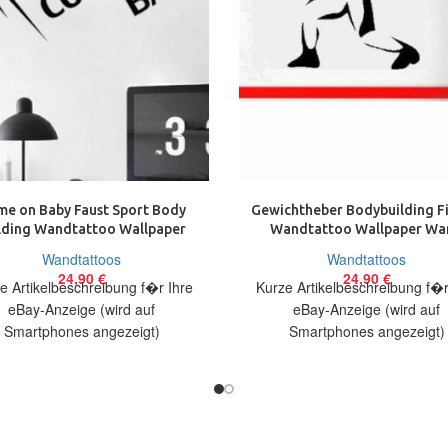
e on Baby Faust Sport Body
Gewichtheber Bodybuilding Fi
lding Wandtattoo Wallpaper
Wandtattoo Wallpaper Wa
Wand Schmuck 70 cm
Schmuck 50 x 70 cm
Wandtattoos
Wandtattoos
24,90
€
24,90
€
e Artikelbeschreibung f�r Ihre
Kurze Artikelbeschreibung f�r
eBay-Anzeige (wird auf
eBay-Anzeige (wird auf
Smartphones angezeigt)
Smartphones angezeigt)
elbeschreibung Hallo, Sie bieten
Artikelbeschreibung Hallo, Sie 
in originelles Wandtattoo Come
auf ein originelles Wandtatt
on Baby
Gewichtheber in ca.