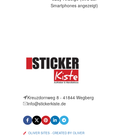
a
Smartphones angezeigt)
Artikelbeschreibung Hallo, Sie bieten
auf ein originelles Wandtattoo Come
on Baby
Kreuzdornweg 8 - 41844 Wegberg
info@stickerkiste.de
OLIVER SITES - CREATED BY OLIVER