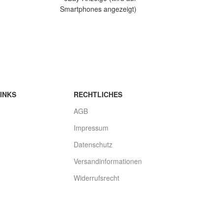
Smartphones angezeigt)
Smartpho
bieten
Artikelbeschreibung Hallo, Sie bieten
inf
oo
auf ein originelles Wandtattoo
Artikelbesch
Kletterer in
auf ein ori
INKS
RECHTLICHES
AGB
Impressum
Datenschutz
Versandinformationen
Widerrufsrecht