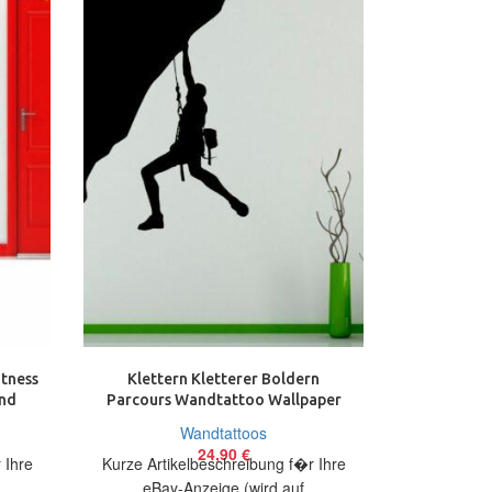
tness
Klettern Kletterer Boldern
Sexy L
nd
Parcours Wandtattoo Wallpaper
Wandtat
Wand Schmuck 56×75 cm
Schmuck
Wandtattoos
24,90
€
 Ihre
Kurze Artikelbeschreibung f�r Ihre
Kurze Arti
eBay-Anzeige (wird auf
eBay