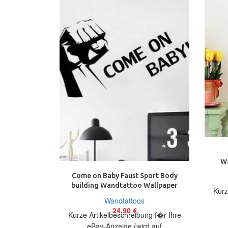
W
Sc
Come on Baby Faust Sport Body
building Wandtattoo Wallpaper
Kurz
Wand Schmuck 70 cm
Wandtattoos
24,90
€
Kurze Artikelbeschreibung f�r Ihre
Artik
eBay-Anzeige (wird auf