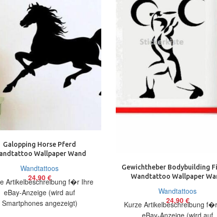
Galopping Horse Pferd
andtattoo Wallpaper Wand
hmuck 53 x 75 cm Wandbild
Gewichtheber Bodybuilding Fi
Wandtattoos
Wandtattoo Wallpaper Wa
24,90
€
e Artikelbeschreibung f�r Ihre
Schmuck 50 x 70 cm
Wandtattoos
eBay-Anzeige (wird auf
24,90
€
Smartphones angezeigt)
Kurze Artikelbeschreibung f�r
elbeschreibung Hallo, Sie bieten
eBay-Anzeige (wird auf