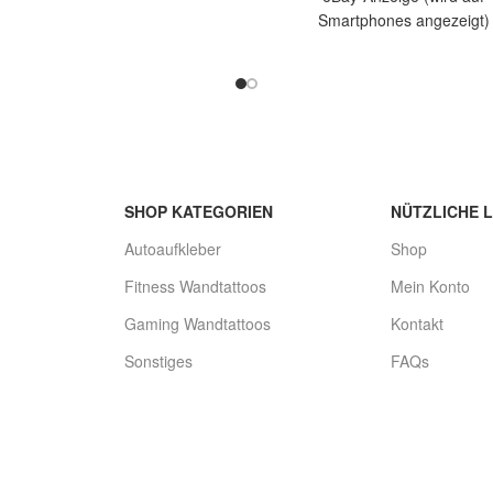
uf ein originelles Wandtattoo
Smartphones angezeigt)
Galopping Horse in
Artikelbeschreibung Hallo, Sie 
auf ein originelles Wandtatt
Gewichtheber in ca.
SHOP KATEGORIEN
NÜTZLICHE L
Autoaufkleber
Shop
Fitness Wandtattoos
Mein Konto
Gaming Wandtattoos
Kontakt
Sonstiges
FAQs