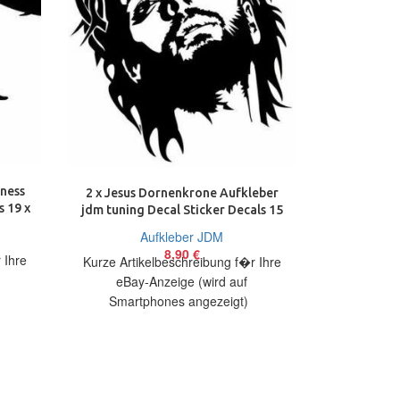
2 x Sportbi
Decal Stic
tness
2 x Jesus Dornenkrone Aufkleber
s 19 x
jdm tuning Decal Sticker Decals 15
cm
Kurze Arti
Aufkleber JDM
eBay
8,90
€
 Ihre
Kurze Artikelbeschreibung f�r Ihre
Smart
eBay-Anzeige (wird auf
Artikelbesch
Smartphones angezeigt)
auf 2 coo
bieten
Artikelbeschreibung Hallo, Sie bieten
ion
auf 2 cool Aufkleber Jesus
Dornenkrone