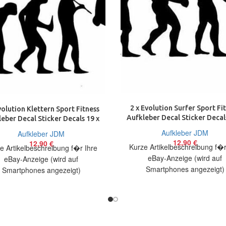
2 x Evolution Surfer Sport Fi
volution Klettern Sport Fitness
Aufkleber Decal Sticker Decal
eber Decal Sticker Decals 19 x
7 cm
10 cm
Aufkleber JDM
Aufkleber JDM
12,90
€
12,90
€
Kurze Artikelbeschreibung f�r
e Artikelbeschreibung f�r Ihre
eBay-Anzeige (wird auf
eBay-Anzeige (wird auf
Smartphones angezeigt)
Smartphones angezeigt)
Artikelbeschreibung Hallo, Sie 
elbeschreibung Hallo, Sie bieten
auf 2 coole Aufkleber Evolut
f 2 coole Aufkleber Evolution
Surfer Größe:
Klettern Größe: