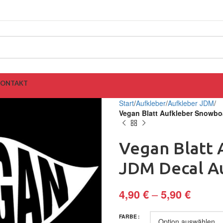
KONTAKT
Start
Aufkleber
Aufkleber JDM
Vegan Blatt Aufkleber Snowbo
Vegan Blatt
JDM Decal Au
–
4,90
€
5,90
€
FARBE