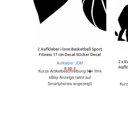
2 Aufkleber i love Basketball Sport
Fitness 17 cm Decal Sticker Decal
2 x E
Aufkleber JDM
Aufkl
8,90
€
Kurze Artikelbeschreibung f�r Ihre
eBay-Anzeige (wird auf
Smartphones angezeigt)
Kurz
Artikelbeschreibung Hallo, Sie bieten
auf 2 coole Aufkleber I love
Basketball
Artik
au