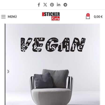
0
MENÜ
0,00
€