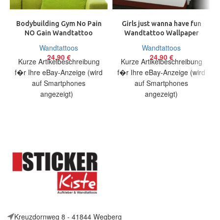
Bodybuilding Gym No Pain
Girls just wanna have fun
NO Gain Wandtattoo
Wandtattoo Wallpaper
Wallpaper Wand Schmuck
Wand Schmuck 59 cm
Wandtattoos
Wandtattoos
58 x 63 cm
24,90
€
24,90
€
Kurze Artikelbeschreibung
Kurze Artikelbeschreibung
f�r Ihre eBay-Anzeige (wird
f�r Ihre eBay-Anzeige (wird
auf Smartphones
auf Smartphones
angezeigt)
angezeigt)
Artikelbeschreibung Hallo,
Artikelbeschreibung Hallo,
Sie bieten auf ein originelles
Sie bieten auf ein originelles
Wandtattoo No Pain
Wandtattoo Girls just wanna
Kreuzdornweg 8 - 41844 Wegberg