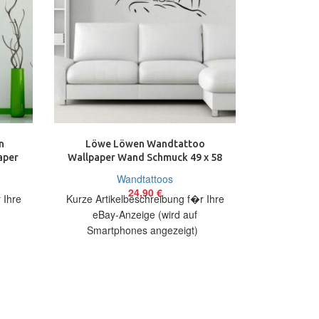
n
Löwe Löwen Wandtattoo
Radrennf
aper
Wallpaper Wand Schmuck 49 x 58
Rad Wandt
m
cm Wandbild
Sch
Wandtattoos
24,90
€
 Ihre
Kurze Artikelbeschreibung f�r Ihre
Kurze Arti
eBay-Anzeige (wird auf
eBay
)
Smartphones angezeigt)
Smart
bieten
Artikelbeschreibung Hallo, Sie bieten
Artikelbesch
oo
auf ein originelles Wandtattoo Löwe
auf ein 
in
Ra