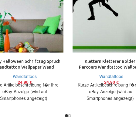
 Halloween Schriftzug Spruch
Klettern Kletterer Bolder
andtattoo Wallpaper Wand
Parcours Wandtattoo Wallp
Schmuck 75 x 38 cm
Wand Schmuck 56×75 c
Wandtattoos
Wandtattoos
24,90
€
24,90
€
e Artikelbeschreibung f�r Ihre
Kurze Artikelbeschreibung f�r
eBay-Anzeige (wird auf
eBay-Anzeige (wird auf
Smartphones angezeigt)
Smartphones angezeigt
elbeschreibung Hallo, Sie bieten
Artikelbeschreibung Hallo, Sie 
uf ein originelles Wandtattoo
auf ein originelles Wandtatt
Schriftzug Halloween
Kletterer in