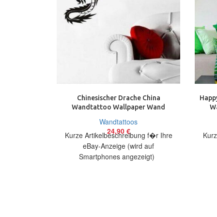
Chinesischer Drache China
Happy
Wandtattoo Wallpaper Wand
W
Schmuck 60 cm Dragon Chinese
Wandtattoos
24,90
€
Kurze Artikelbeschreibung f�r Ihre
Kurz
eBay-Anzeige (wird auf
Smartphones angezeigt)
Artikelbeschreibung Hallo, Sie bieten
Artik
auf ein originelles Wandtattoo
a
Chinesischer Drache