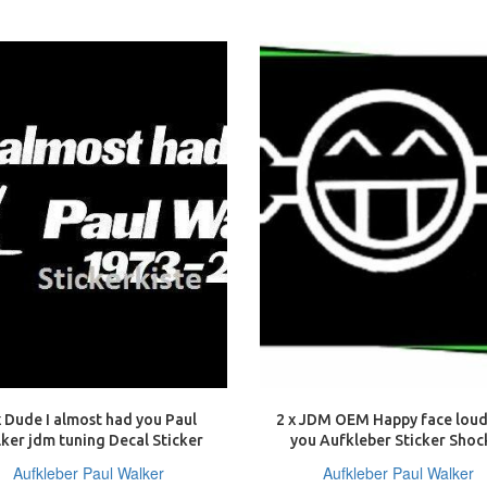
x Dude I almost had you Paul
2 x JDM OEM Happy face loud
ker jdm tuning Decal Sticker
you Aufkleber Sticker Shoc
Decals 20 cm
Tuning Decal wei
Aufkleber Paul Walker
Aufkleber Paul Walker