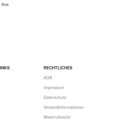
Artikelbeschreibung Hallo, Sie bieten
 Ihre
auf 2 coole Aufkleber Paul Walker
„Ride
)
bieten
face
INKS
RECHTLICHES
AGB
Impressum
Datenschutz
Versandinformationen
Widerrufsrecht