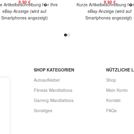
8,90
€
8,90
€
e Artikelbeschreibung f�r Ihre
Kurze Artikelbeschreibung f�r
eBay-Anzeige (wird auf
eBay-Anzeige (wird auf
Smartphones angezeigt)
Smartphones angezeigt
elbeschreibung Hallo, Sie bieten
Artikelbeschreibung Hallo, Sie 
 coole Aufkleber P. Walker Dude
auf 2 coole Aufkleber Happy 
SHOP KATEGORIEN
NÜTZLICHE L
Autoaufkleber
Shop
Fitness Wandtattoos
Mein Konto
Gaming Wandtattoos
Kontakt
Sonstiges
FAQs