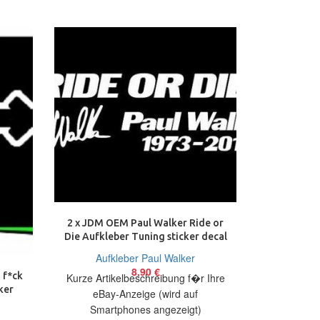
AUSVERKAU
2 x One las
tuning De
Aufk
2 x JDM OEM Paul Walker Ride or
Kurze Arti
Die Aufkleber Tuning sticker decal
eBay
20 cm
Aufkleber Paul Walker
Smart
8,90
€
Artikelbesch
 f*ck
Kurze Artikelbeschreibung f�r Ihre
auf 2 coole
ker
eBay-Anzeige (wird auf
Smartphones angezeigt)