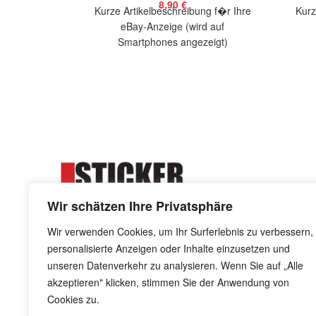
8,90
€
Kurze Artikelbeschreibung f�r Ihre
Kurz
eBay-Anzeige (wird auf
Smartphones angezeigt)
Artikelbeschreibung Hallo, Sie bieten
Artik
auf 2 coole Aufkleber P. Walker Dude
auf 2
Wir schätzen Ihre Privatsphäre
Wir verwenden Cookies, um Ihr Surferlebnis zu verbessern,
personalisierte Anzeigen oder Inhalte einzusetzen und
Kreuzdornweg 8 - 41844 Wegberg
unseren Datenverkehr zu analysieren. Wenn Sie auf „Alle
info@stickerkiste.de
akzeptieren" klicken, stimmen Sie der Anwendung von
Cookies zu.