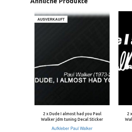
Ähnliche Produkte
AUSVERKAUFT
2 x Dude I almost had you Paul
2 
Walker jdm tuning Decal Sticker
Wal
Decals 18 cm
Aufkleber Paul Walker