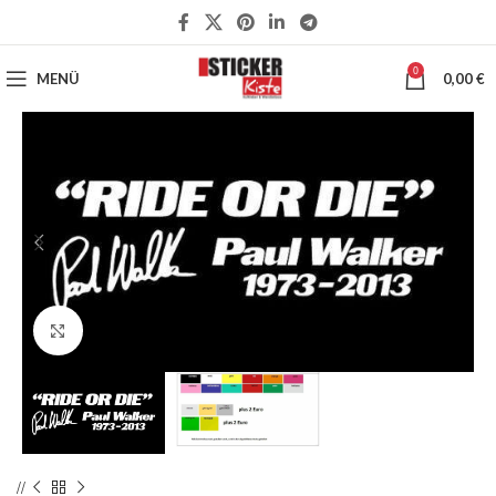
0
MENÜ
0,00
€
Klick zum Vergrößern