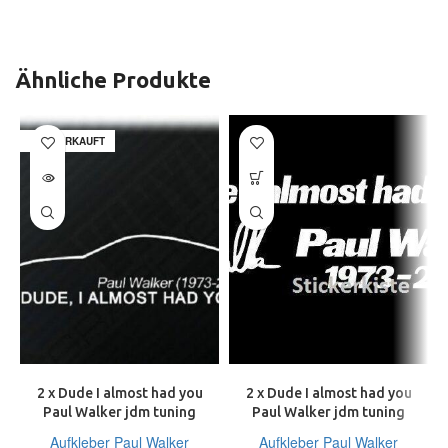
Ähnliche Produkte
AUSVERKAUFT
2 x Dude I almost had you
2 x Dude I almost had you
Paul Walker jdm tuning
Paul Walker jdm tuning
Decal Sticker Decals 18 cm
Decal Sticker Decals 20 cm
Aufkleber Paul Walker
Aufkleber Paul Walker