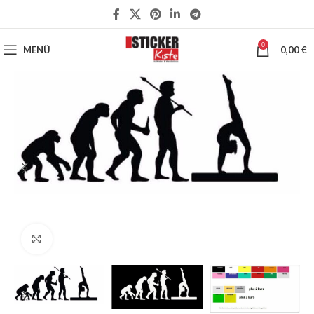
0
MENÜ
0,00
€
Klick zum Vergrößern