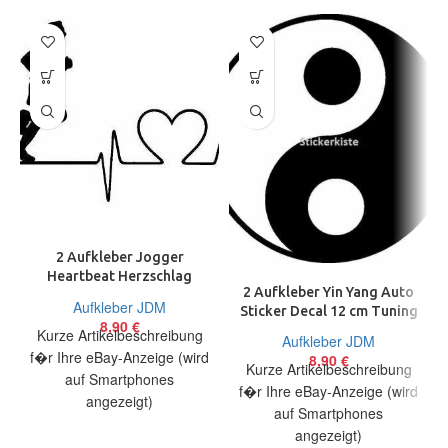
2 Aufkleber Jogger
Heartbeat Herzschlag
2 Aufkleber Yin Yang Auto
Running Sport 17 cm Decal
Aufkleber JDM
Sticker Decal 12 cm Tuning
Sticker
8,90
€
JDM Chinese Yoga
Kurze Artikelbeschreibung
Aufkleber JDM
f�r Ihre eBay-Anzeige (wird
8,90
€
Kurze Artikelbeschreibung
auf Smartphones
f�r Ihre eBay-Anzeige (wird
angezeigt)
auf Smartphones
Artikelbeschreibung Hallo,
angezeigt)
Sie bieten auf 2 coole