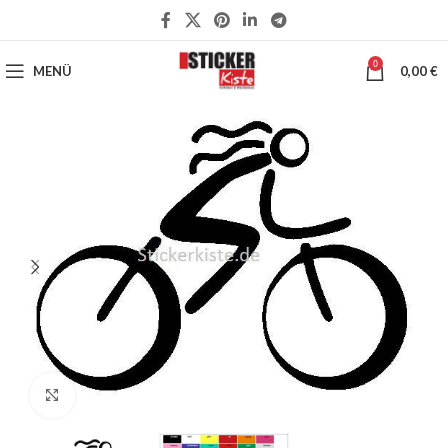
0
MENÜ
0,00
€
Klick zum Vergrößern