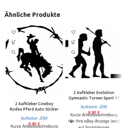
Ähnliche Produkte
2 Aufkleber Evolution
Gymnastic Turnen Sport 17
cm Decal Sticker
2 Aufkleber Cowboy
Aufkleber JDM
Rodeo Pferd Auto Sticker
8,90
€
Kurze Artikelbeschreibung
Decal 12 cm Tuning JDM
Aufkleber JDM
f�r Ihre eBay-Anzeige (wird
8,90
€
Kurze Artikelbeschreibung
auf Smartphones