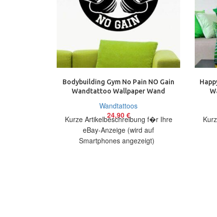
Bodybuilding Gym No Pain NO Gain
Happy
Wandtattoo Wallpaper Wand
W
Schmuck 58 x 63 cm
Wandtattoos
24,90
€
Kurze Artikelbeschreibung f�r Ihre
Kurz
eBay-Anzeige (wird auf
Smartphones angezeigt)
Artikelbeschreibung Hallo, Sie bieten
Artik
auf ein originelles Wandtattoo No
a
Pain