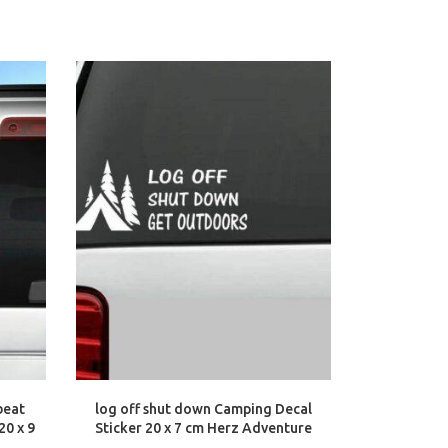
beat
log off shut down Camping Decal
schwimmer 
20 x 9
Sticker 20 x 7 cm Herz Adventure
20 x 7 c
Auto Aufkleber