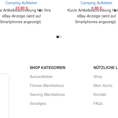
Camping Aufkleber
Camping Aufkleber
24,90
€
6,90
€
e Artikelbeschreibung f�r Ihre
Kurze Artikelbeschreibung f�r
eBay-Anzeige (wird auf
eBay-Anzeige (wird auf
Smartphones angezeigt)
Smartphones angezeigt
elbeschreibung Hallo, Sie bieten
Artikelbeschreibung Hallo, Sie 
1 coolen Aufkleber Camper Van
auf 1 coolen Aufkleber Campe
SHOP KATEGORIEN
NÜTZLICHE L
Autoaufkleber
Shop
Fitness Wandtattoos
Mein Konto
Gaming Wandtattoos
Kontakt
Sonstiges
FAQs