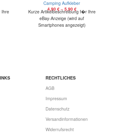
Camping Aufkleber
Ca
4,90
€
–
5,90
€
 Ihre
Kurze Artikelbeschreibung f�r Ihre
Kurze Arti
eBay-Anzeige (wird auf
eBay
)
Smartphones angezeigt)
Smart
bieten
Artikelbeschreibung Hallo, Sie bieten
Artikelbesch
r Van
auf 1 coolen Aufkleber Log off Shut
auf 1 cool
He
INKS
RECHTLICHES
AGB
Impressum
Datenschutz
Versandinformationen
Widerrufsrecht