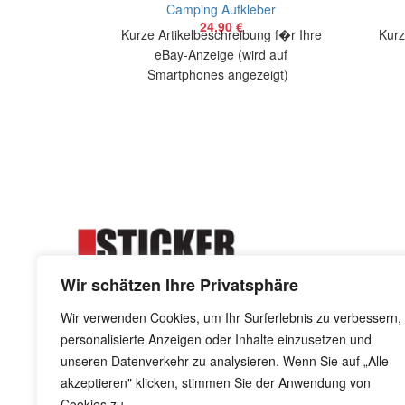
Camping Aufkleber
24,90
€
Kurze Artikelbeschreibung f�r Ihre
Kurz
eBay-Anzeige (wird auf
Smartphones angezeigt)
Artikelbeschreibung Hallo, Sie bieten
Artik
auf 1 coolen Aufkleber Camp hair
auf 
Wir schätzen Ihre Privatsphäre
Wir verwenden Cookies, um Ihr Surferlebnis zu verbessern,
personalisierte Anzeigen oder Inhalte einzusetzen und
Kreuzdornweg 8 - 41844 Wegberg
unseren Datenverkehr zu analysieren. Wenn Sie auf „Alle
info@stickerkiste.de
akzeptieren" klicken, stimmen Sie der Anwendung von
Cookies zu.