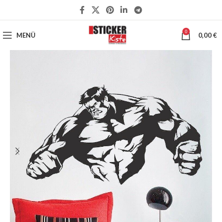
0
MENÜ
0,00
€