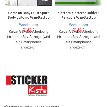
Come on Baby Faust Sport
Klettern Kletterer Boldern
Body building Wandtattoo
Parcours Wandtattoo
Wallpaper Wand Schmuck
Wallpaper Wand Schmuck
Wandtattoos
Wandtattoos
70 cm
56×75 cm
24,90
€
24,90
€
Kurze Artikelbeschreibung
Kurze Artikelbeschreibung
f�r Ihre eBay-Anzeige (wird
f�r Ihre eBay-Anzeige (wird
auf Smartphones
auf Smartphones
angezeigt)
angezeigt)
Artikelbeschreibung Hallo,
Artikelbeschreibung Hallo,
Sie bieten auf ein originelles
Sie bieten auf ein originelles
Wandtattoo Come on Baby
Wandtattoo Kletterer in
Kreuzdornweg 8 - 41844 Wegberg