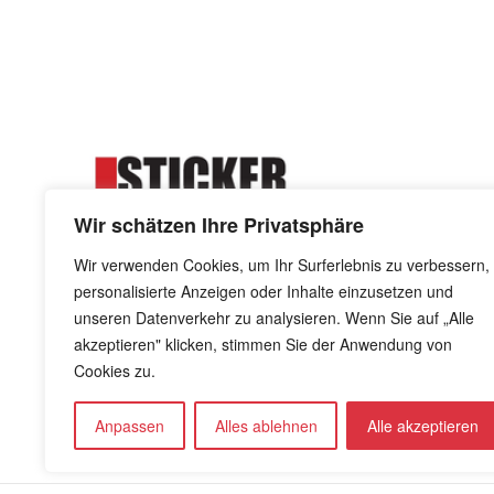
au
Wir schätzen Ihre Privatsphäre
Wir verwenden Cookies, um Ihr Surferlebnis zu verbessern,
personalisierte Anzeigen oder Inhalte einzusetzen und
Kreuzdornweg 8 - 41844 Wegberg
unseren Datenverkehr zu analysieren. Wenn Sie auf „Alle
info@stickerkiste.de
akzeptieren" klicken, stimmen Sie der Anwendung von
Cookies zu.
Anpassen
Alles ablehnen
Alle akzeptieren
OLIVER SITES - CREATED BY OLIVER