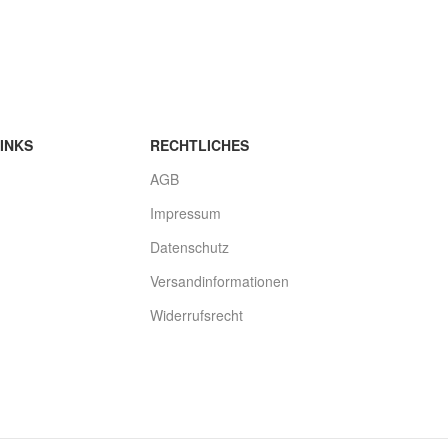
wice
auf 2 cool Aufkleber Jesus
auf 2 cool 
Dornenkrone
INKS
RECHTLICHES
AGB
Impressum
Datenschutz
Versandinformationen
Widerrufsrecht