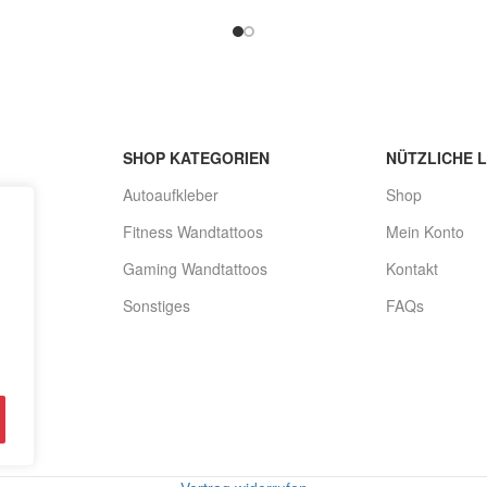
f 2 coole Aufkleber Evolution
auf 2 coole Aufkleber Think t
Klettern Größe:
cause
SHOP KATEGORIEN
NÜTZLICHE L
Autoaufkleber
Shop
Fitness Wandtattoos
Mein Konto
Gaming Wandtattoos
Kontakt
Sonstiges
FAQs