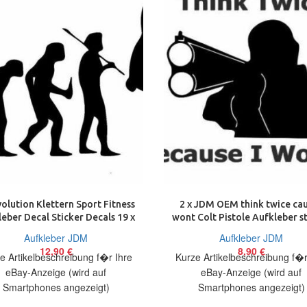
volution Klettern Sport Fitness
2 x JDM OEM think twice cau
eber Decal Sticker Decals 19 x
wont Colt Pistole Aufkleber s
10 cm
decal 17 cm
Aufkleber JDM
Aufkleber JDM
12,90
€
8,90
€
e Artikelbeschreibung f�r Ihre
Kurze Artikelbeschreibung f�r
eBay-Anzeige (wird auf
eBay-Anzeige (wird auf
Smartphones angezeigt)
Smartphones angezeigt)
elbeschreibung Hallo, Sie bieten
Artikelbeschreibung Hallo, Sie 