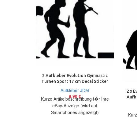
2 Aufkleber Evolution Gymnastic
Turnen Sport 17 cm Decal Sticker
Aufkleber JDM
2 x E
8,90
€
Aufkl
Kurze Artikelbeschreibung f�r Ihre
eBay-Anzeige (wird auf
Smartphones angezeigt)
Kurz
Artikelbeschreibung Hallo, Sie bieten
auf 2 coole Aufkleber Evolution
Gymnastic Größe:
Artik