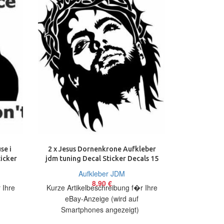
se i
2 x Jesus Dornenkrone Aufkleber
2 x Marihu
ticker
jdm tuning Decal Sticker Decals 15
tuning Dec
cm
Aufkleber JDM
8,90
€
 Ihre
Kurze Artikelbeschreibung f�r Ihre
Kurze Arti
eBay-Anzeige (wird auf
eBay
Smartphones angezeigt)
Smart
bieten
Artikelbeschreibung Hallo, Sie bieten
Artikelbesch