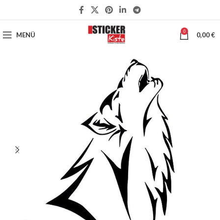
0
MENÜ
0,00
€