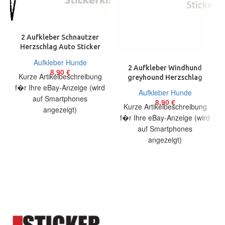
2 Aufkleber Schnautzer
Herzschlag Auto Sticker
Decal 17 cm Tuning JDM
Aufkleber Hunde
2 Aufkleber Windhund
8,90
€
Kurze Artikelbeschreibung
greyhound Herzschlag
f�r Ihre eBay-Anzeige (wird
Auto Sticker Decal 17 cm
Aufkleber Hunde
Tuning JDM
auf Smartphones
8,90
€
Kurze Artikelbeschreibung
angezeigt)
f�r Ihre eBay-Anzeige (wird
Artikelbeschreibung Hallo,
auf Smartphones
Sie bieten auf 2 coole
angezeigt)
Aufkleber Schnautzer
Artikelbeschreibung Hallo,
Heartbeat Größe:
Sie bieten auf 2 coole
Aufkleber Windhund
running Herzschlag