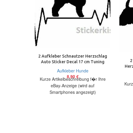
2 Aufkleber Schnautzer Herzschlag
2
Auto Sticker Decal 17 cm Tuning
Herz
JDM
Aufkleber Hunde
8,90
€
Kurze Artikelbeschreibung f�r Ihre
Kurz
eBay-Anzeige (wird auf
Smartphones angezeigt)
Artikelbeschreibung Hallo, Sie bieten
Artik
auf 2 coole Aufkleber Schnautzer
auf 2
Heartbeat Größe: