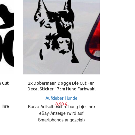
e Cut
2x Dobermann Dogge Die Cut Fun
Border
Decal Sticker 17cm Hund Farbwahl
Heartbeat 
Aufkleber
Aufkleber Hunde
A
8,90
€
 Ihre
Kurze Artikelbeschreibung f�r Ihre
Kurze Arti
eBay-Anzeige (wird auf
eBay
)
Smartphones angezeigt)
Smart
bieten
Artikelbeschreibung Hallo, Sie bieten
Artikelbesch
e
auf 2 coole Aufkleber Dobermann
auf 1 coole