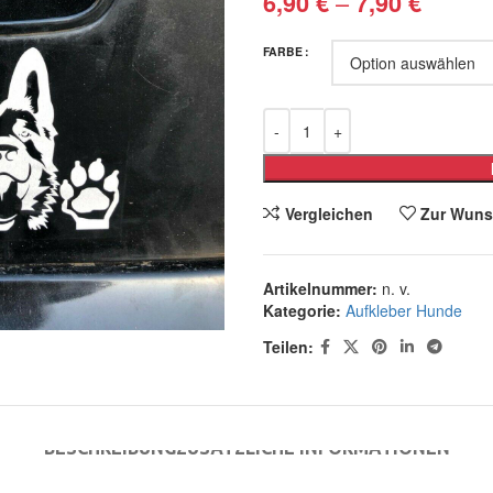
–
6,90
€
7,90
€
FARBE
Vergleichen
Zur Wuns
Artikelnummer:
n. v.
Kategorie:
Aufkleber Hunde
Teilen:
BESCHREIBUNG
ZUSÄTZLICHE INFORMATIONEN