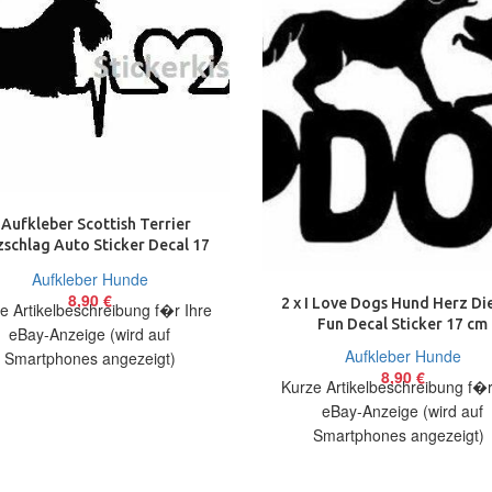
 Aufkleber Scottish Terrier
schlag Auto Sticker Decal 17
cm Tuning JDM
Aufkleber Hunde
8,90
€
2 x I Love Dogs Hund Herz Di
e Artikelbeschreibung f�r Ihre
Fun Decal Sticker 17 cm
eBay-Anzeige (wird auf
Aufkleber Hunde
Smartphones angezeigt)
8,90
€
elbeschreibung Hallo, Sie bieten
Kurze Artikelbeschreibung f�r
 coole Aufkleber Scottish Terrier
eBay-Anzeige (wird auf
Heartbeat
Smartphones angezeigt
Artikelbeschreibung Hallo, Sie 
auf 2 coole Aufkleber I lov