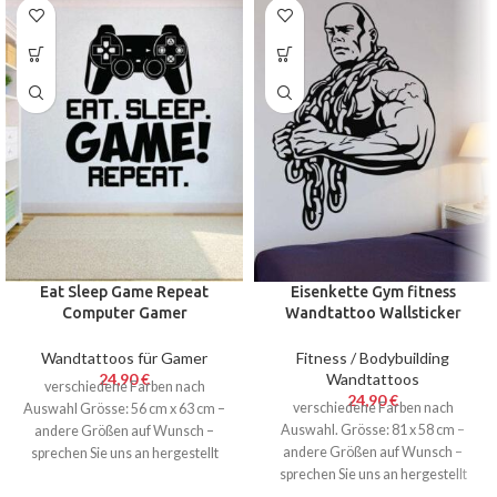
Eat Sleep Game Repeat
Eisenkette Gym fitness
Computer Gamer
Wandtattoo Wallsticker
Wandtattoo 56 x 63 cm
Walltattoo 81 x 58 cm
Wandtattoos für Gamer
Fitness / Bodybuilding
24,90
€
Wandtattoos
verschiedene Farben nach
24,90
€
verschiedene Farben nach
Auswahl Grösse: 56 cm x 63 cm –
Auswahl. Grösse: 81 x 58 cm –
andere Größen auf Wunsch –
andere Größen auf Wunsch –
sprechen Sie uns an hergestellt
sprechen Sie uns an hergestellt