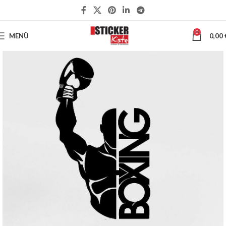
0
MENÜ
0,00