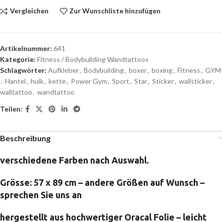
Vergleichen
Zur Wunschliste hinzufügen
Artikelnummer:
641
Kategorie:
Fitness / Bodybuilding Wandtattoos
Schlagwörter:
Aufkleber
,
Bodybuilding
,
boxer
,
boxing
,
Fitness
,
GYM
,
Hantel
,
hulk
,
kette
,
Power Gym
,
Sport
,
Star
,
Sticker
,
wallsticker
,
walltattoo
,
wandtattoo
Teilen:
Beschreibung
verschiedene Farben nach Auswahl.
Grösse: 57 x 89 cm – andere Größen auf Wunsch –
sprechen Sie uns an
hergestellt aus hochwertiger Oracal Folie – leicht