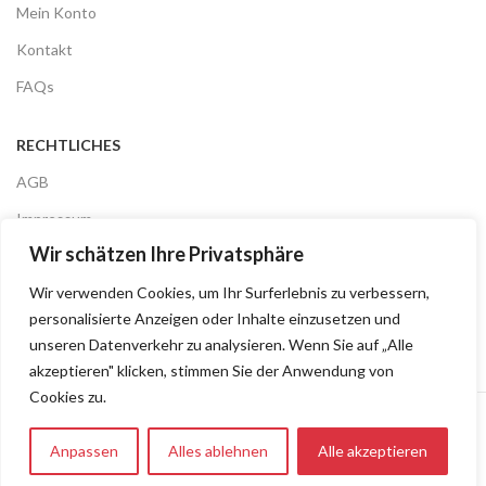
Mein Konto
Kontakt
FAQs
RECHTLICHES
AGB
Impressum
Wir schätzen Ihre Privatsphäre
Datenschutz
Versandinformationen
Wir verwenden Cookies, um Ihr Surferlebnis zu verbessern,
personalisierte Anzeigen oder Inhalte einzusetzen und
Widerrufsrecht
unseren Datenverkehr zu analysieren. Wenn Sie auf „Alle
akzeptieren" klicken, stimmen Sie der Anwendung von
Cookies zu.
Vertrag widerrufen
Anpassen
Alles ablehnen
Alle akzeptieren
0
Shop
Wunschliste
Warenkorb
Mein Konto