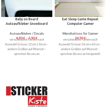
Baby on Board
Eat Sleep Game Repeat
Autoaufkleber Snowboard
Computer Gamer
JDM Decal Auto Sticker 12 x
Wandtattoo 56 x 63 cm
16 cm Sticker Snow
Autoaufkleber / Decals
Wandtattoos für Gamer
4,90
€
–
5,90
€
24,90
€
verschiedene Farben nach
verschiedene Farben nach
Auswahl Grösse: 12 cm x 16 cm –
Auswahl Grösse: 56 cm x 63 cm –
andere Größen auf Wunsch –
andere Größen auf Wunsch –
sprechen Sie uns an
sprechen Sie uns an hergestellt