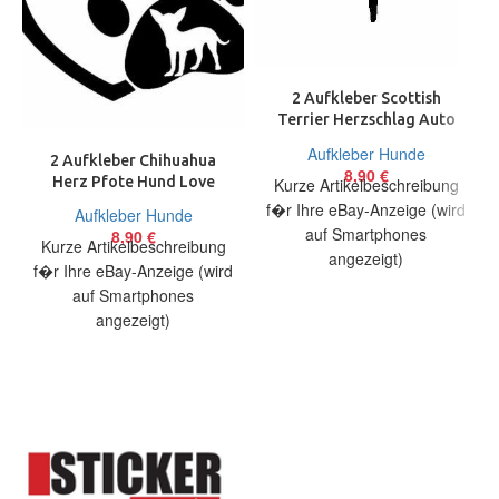
2 Aufkleber Scottish
Terrier Herzschlag Auto
Sticker Decal 17 cm Tuning
Aufkleber Hunde
2 Aufkleber Chihuahua
JDM
8,90
€
Herz Pfote Hund Love
Kurze Artikelbeschreibung
Auto Sticker Decal 13 cm
f�r Ihre eBay-Anzeige (wird
Aufkleber Hunde
Tuning JDM
auf Smartphones
8,90
€
Kurze Artikelbeschreibung
angezeigt)
f�r Ihre eBay-Anzeige (wird
Artikelbeschreibung Hallo,
auf Smartphones
Sie bieten auf 2 coole
angezeigt)
Aufkleber Scottish Terrier
Artikelbeschreibung Hallo,
Heartbeat
Sie bieten auf 2 coole
Aufkleber Schnautzer
Heartbeat Größe: