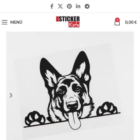
0
MENÜ
0,00
€