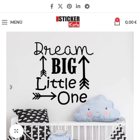
0
MENÜ
0,00
€
Klick zum Vergrößern