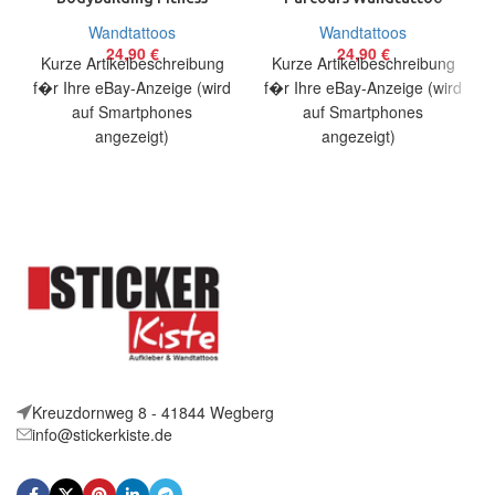
Wandtattoo Wallpaper
Wallpaper Wand Schmuck
Wandtattoos
Wandtattoos
Wand Schmuck 50 x 70 cm
56×75 cm
24,90
€
24,90
€
Kurze Artikelbeschreibung
Kurze Artikelbeschreibung
f�r Ihre eBay-Anzeige (wird
f�r Ihre eBay-Anzeige (wird
auf Smartphones
auf Smartphones
angezeigt)
angezeigt)
Artikelbeschreibung Hallo,
Artikelbeschreibung Hallo,
Sie bieten auf ein originelles
Sie bieten auf ein originelles
Wandtattoo Gewichtheber in
Wandtattoo Kletterer in
ca.
Kreuzdornweg 8 - 41844 Wegberg
info@stickerkiste.de