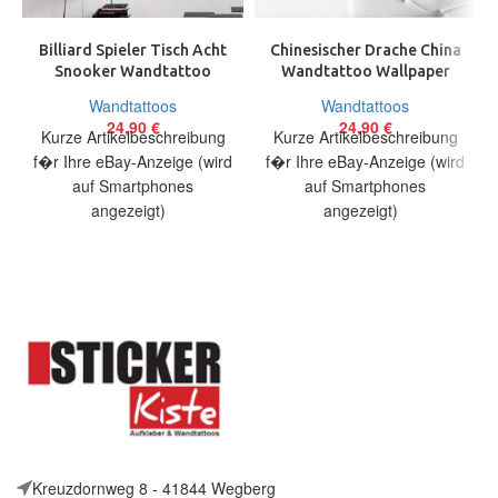
Billiard Spieler Tisch Acht
Chinesischer Drache China
Snooker Wandtattoo
Wandtattoo Wallpaper
Wallpaper Wand Schmuck
Wand Schmuck 60 cm
Wandtattoos
Wandtattoos
38×100 cm
Dragon Chinese
24,90
€
24,90
€
Kurze Artikelbeschreibung
Kurze Artikelbeschreibung
f�r Ihre eBay-Anzeige (wird
f�r Ihre eBay-Anzeige (wird
auf Smartphones
auf Smartphones
angezeigt)
angezeigt)
Artikelbeschreibung Hallo,
Artikelbeschreibung Hallo,
Sie bieten auf ein originelles
Sie bieten auf ein originelles
Wandtattoo Billardspieler in
Wandtattoo Chinesischer
Drache
Kreuzdornweg 8 - 41844 Wegberg