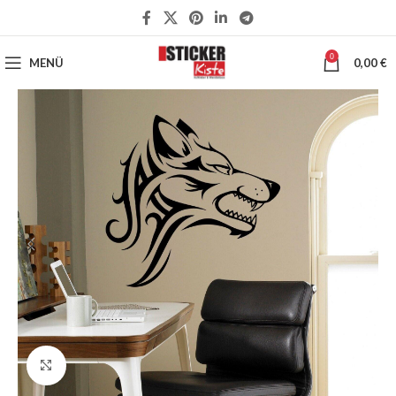
0
MENÜ
0,00
€
Klick zum Vergrößern