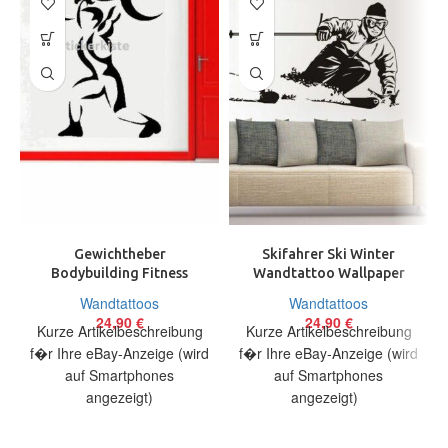
Gewichtheber
Skifahrer Ski Winter
Bodybuilding Fitness
Wandtattoo Wallpaper
Wandtattoo Wallpaper
Wand Schmuck 57 x 96 cm
Wandtattoos
Wandtattoos
Wand Schmuck 50 x 70 cm
Wand
24,90
€
24,90
€
Kurze Artikelbeschreibung
Kurze Artikelbeschreibung
f�r Ihre eBay-Anzeige (wird
f�r Ihre eBay-Anzeige (wird
auf Smartphones
auf Smartphones
angezeigt)
angezeigt)
Artikelbeschreibung Hallo,
Artikelbeschreibung Hallo,
Sie bieten auf ein originelles
Sie bieten auf ein originelles