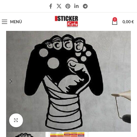
0
MENÜ
0,00
€
Klick zum Vergrößern