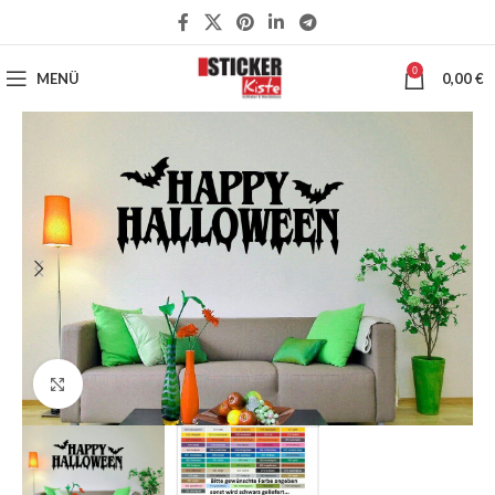
0
MENÜ
0,00
€
Klick zum Vergrößern