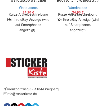
Wandtattoo Wallpaper
Body building Wandtattoo
Wand Schmuck 60 cm
Wallpaper Wand Schmuck
Wandtattoos
Wandtattoos
Dragon Chinese
70 cm
24,90
€
24,90
€
Kurze Artikelbeschreibung
Kurze Artikelbeschreibung
f�r Ihre eBay-Anzeige (wird
f�r Ihre eBay-Anzeige (wird
auf Smartphones
auf Smartphones
angezeigt)
angezeigt)
Artikelbeschreibung Hallo,
Artikelbeschreibung Hallo,
Sie bieten auf ein originelles
Sie bieten auf ein originelles
Wandtattoo Chinesischer
Wandtattoo Come on Baby
Drache
Kreuzdornweg 8 - 41844 Wegberg
info@stickerkiste.de