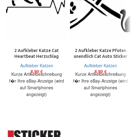
2 Aufkleber Katze Cat
2 Aufkleber Katze Pfoten
Heartbeat Herzschlag
unendlich Cat Auto Sticker
Auto Sticker Decal 17 cm
Decal 17 cm Tuning JDM
Aufkleber Katzen
Aufkleber Katzen
JDM
8,90
€
8,90
€
Kurze Artikelbeschreibung
Kurze Artikelbeschreibung
f�r Ihre eBay-Anzeige (wird
f�r Ihre eBay-Anzeige (wird
auf Smartphones
auf Smartphones
angezeigt)
angezeigt)
Artikelbeschreibung Hallo,
Artikelbeschreibung Hallo,
Sie bieten auf 2 coole
Sie bieten auf 2 coole
Aufkleber Katze Heartbeat
Aufkleber Katze pfoten
Größe:
unendlich