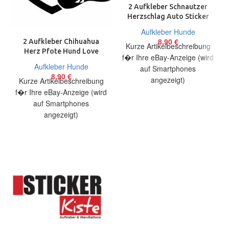
2 Aufkleber Schnautzer
Herzschlag Auto Sticker
Decal 17 cm Tuning JDM
Aufkleber Hunde
8,90
€
2 Aufkleber Chihuahua
Kurze Artikelbeschreibung
Herz Pfote Hund Love
f�r Ihre eBay-Anzeige (wird
Auto Sticker Decal 13 cm
Aufkleber Hunde
auf Smartphones
Tuning JDM
8,90
€
angezeigt)
Kurze Artikelbeschreibung
Artikelbeschreibung Hallo,
f�r Ihre eBay-Anzeige (wird
Sie bieten auf 2 coole
auf Smartphones
Aufkleber Schnautzer
angezeigt)
Heartbeat Größe:
Artikelbeschreibung Hallo,
Sie bieten auf 2 coole
Aufkleber Schnautzer
Heartbeat Größe: