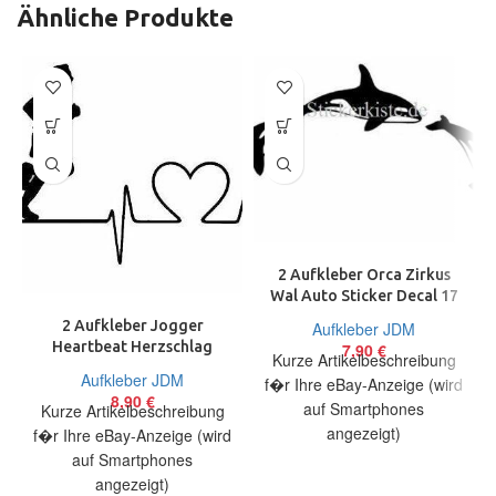
Ähnliche Produkte
2 Aufkleber Orca Zirkus
Wal Auto Sticker Decal 17
cm Tuning JDM
2 Aufkleber Jogger
Aufkleber JDM
Heartbeat Herzschlag
7,90
€
Kurze Artikelbeschreibung
Running Sport 17 cm Decal
Aufkleber JDM
f�r Ihre eBay-Anzeige (wird
Sticker
8,90
€
auf Smartphones
Kurze Artikelbeschreibung
angezeigt)
f�r Ihre eBay-Anzeige (wird
Artikelbeschreibung Hallo,
auf Smartphones
Sie bieten auf 2 coole
angezeigt)