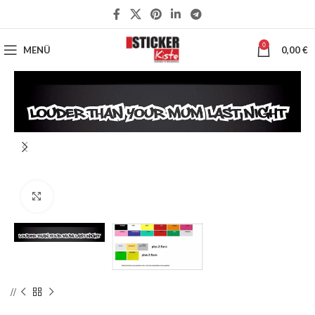
0
MENÜ
0,00
€
Klick zum Vergrößern