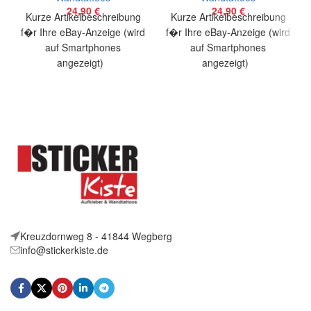
38×100 cm
56×75 cm
24,90
€
24,90
€
Kurze Artikelbeschreibung
Kurze Artikelbeschreibung
f�r Ihre eBay-Anzeige (wird
f�r Ihre eBay-Anzeige (wird
auf Smartphones
auf Smartphones
angezeigt)
angezeigt)
Artikelbeschreibung Hallo,
Artikelbeschreibung Hallo,
Sie bieten auf ein originelles
Sie bieten auf ein originelles
Wandtattoo Billardspieler in
Wandtattoo Kletterer in
Kreuzdornweg 8 - 41844 Wegberg
info@stickerkiste.de