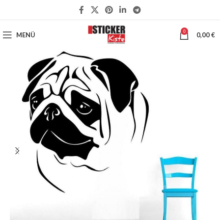
0
MENÜ
0,00
€